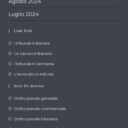
Agosto 2024
Luglio 2024
Link Utili
Opens
I tribunali in Baviera
in
Opens
Le carceri in Baviera
a
in
Opens
new
I tribunali in Germania
a
in
tab
Opens
new
L'avvocato in edicola
a
in
tab
new
Aree Di Attività
a
tab
new
Diritto penale generale
tab
Diritto penale commerciale
Diritto penale tributario