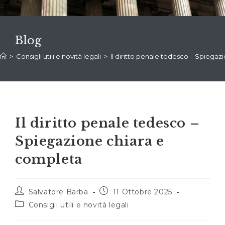
Blog
>
Consigli utili e novità legali
>
Il diritto penale tedesco – Spiega
Il diritto penale tedesco –
Spiegazione chiara e
completa
Autore
Articolo
Salvatore Barba
11 Ottobre 2025
dell'articolo:
pubblicato:
Categoria
Consigli utili e novità legali
dell'articolo: