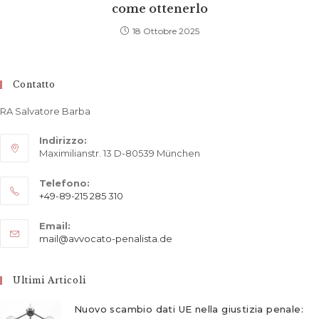
come ottenerlo
18 Ottobre 2025
Contatto
RA Salvatore Barba
Indirizzo:
Maximilianstr. 13 D-80539 München
Telefono:
+49-89-215 285 310
Opens
Email:
in
Opens
mail@avvocato-penalista.de
your
in
application
your
application
Ultimi Articoli
Nuovo scambio dati UE nella giustizia penale: