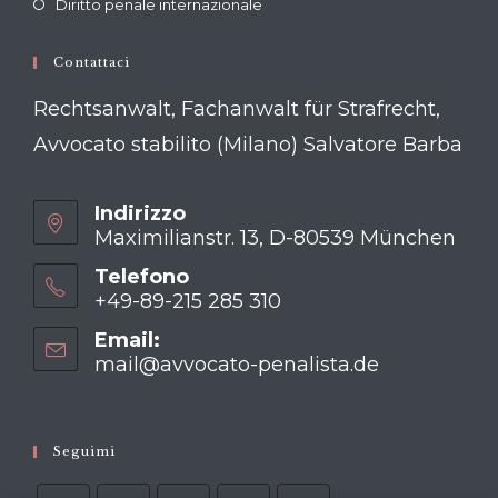
Diritto penale internazionale
Contattaci
Rechtsanwalt, Fachanwalt für Strafrecht,
Avvocato stabilito (Milano) Salvatore Barba
Indirizzo
Maximilianstr. 13, D-80539 München
Telefono
+49-89-215 285 310
Opens
Email:
in
mail@avvocato-penalista.de
Opens
your
in
your
application
application
Seguimi