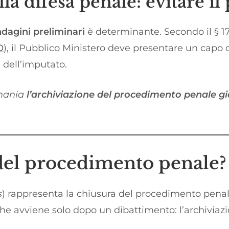
la difesa penale: evitare il
ndagini preliminari
è determinante. Secondo il § 1
O
), il Pubblico Ministero deve presentare un capo 
dell’imputato.
rmania
l’archiviazione del procedimento penale già
 del procedimento penale?
s
) rappresenta la chiusura del procedimento pena
he avviene solo dopo un dibattimento: l’archiviazio