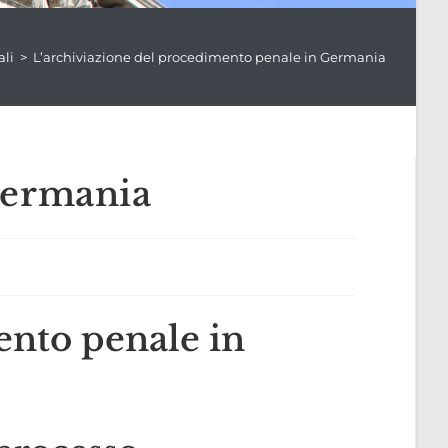
ali
>
L’archiviazione del procedimento penale in Germania
Germania
ento penale in