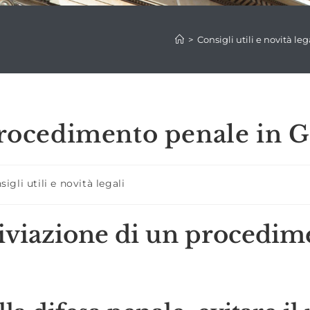
>
Consigli utili e novità leg
 procedimento penale in 
ria
sigli utili e novità legali
icolo:
iviazione di un procedim