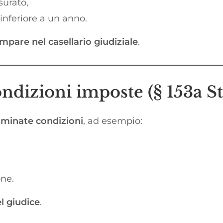
urato,
 inferiore a un anno.
pare nel casellario giudiziale
.
ondizioni imposte (§ 153a S
rminate condizioni
, ad esempio:
ne.
l giudice
.