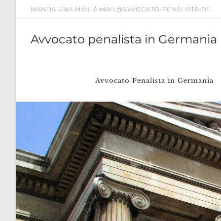
Salta
MANDA UNA MAIL A MAIL@AVVOCATO-PENALISTA.DE
al
contenuto
Avvocato penalista in Germania
Avvocato Penalista in Germania