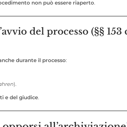
rocedimento non può essere riaperto
.
’avvio del processo (§§ 15
anche durante il processo
:
fahren
).
i e del giudice
.
 opporsi all’archiviazione