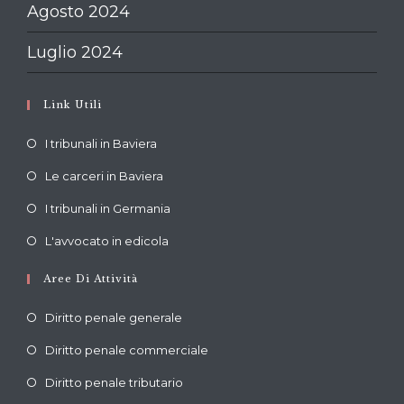
Agosto 2024
Luglio 2024
Link Utili
Opens
I tribunali in Baviera
in
Opens
Le carceri in Baviera
a
in
Opens
new
I tribunali in Germania
a
in
tab
Opens
new
L'avvocato in edicola
a
in
tab
new
Aree Di Attività
a
tab
new
Diritto penale generale
tab
Diritto penale commerciale
Diritto penale tributario