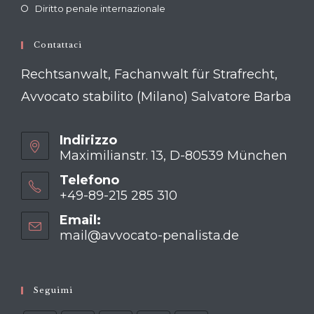
Diritto penale internazionale
Contattaci
Rechtsanwalt, Fachanwalt für Strafrecht,
Avvocato stabilito (Milano) Salvatore Barba
Indirizzo
Maximilianstr. 13, D-80539 München
Telefono
+49-89-215 285 310
Opens
Email:
in
mail@avvocato-penalista.de
Opens
your
in
your
application
application
Seguimi