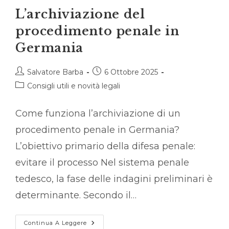
L’archiviazione del
procedimento penale in
Germania
Autore
Articolo
Salvatore Barba
6 Ottobre 2025
dell'articolo:
pubblicato:
Categoria
Consigli utili e novità legali
dell'articolo:
Come funziona l’archiviazione di un
procedimento penale in Germania?
L’obiettivo primario della difesa penale:
evitare il processo Nel sistema penale
tedesco, la fase delle indagini preliminari è
determinante. Secondo il…
L’archiviazione
Continua A Leggere