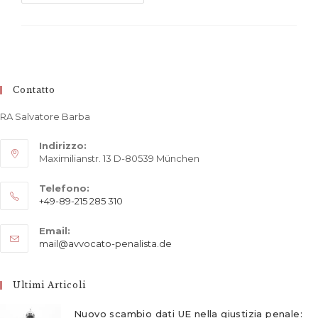
Del
Procedimento
Penale
In
Germania
Contatto
RA Salvatore Barba
Indirizzo:
Maximilianstr. 13 D-80539 München
Telefono:
+49-89-215 285 310
Opens
Email:
in
Opens
mail@avvocato-penalista.de
your
in
application
your
application
Ultimi Articoli
Nuovo scambio dati UE nella giustizia penale: