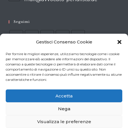
your
in
your
application
application
Seguimi
Gestisci Consenso Cookie
Per fornire le migliori esperienze, utilizziamo tecnologie come i cookie
per memorizzare e/o accedere alle informazioni del dispositivo. Il
I processi di Stutthof
consenso a queste tecnologie ci permetterà di elaborare dati come il
comportamento di navigazione o ID unici su questo sito. Non
acconsentire o ritirare il consenso può influire negativamente su alcune
IL PROCESSO DI AMBURGO
caratteristiche e funzioni.
IL PROCESSO DI ITZEHOE
Accetta
Nega
Visualizza le preferenze
CONTATTO
PRIVACY
COOKIE POLICY (EU)