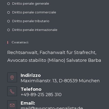
Diritto penale generale
tab
Diritto penale commerciale
Diritto penale tributario
Diritto penale internazionale
Contattaci
Rechtsanwalt, Fachanwalt für Strafrecht,
Avvocato stabilito (Milano) Salvatore Barba
Indirizzo
Maximilianstr. 13, D-80539 München
Telefono
+49-89-215 285 310
Opens
Email:
in
mail@avvocato-penalista.de
Opens