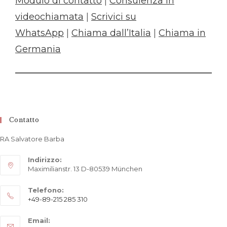
Modulo di contatto
|
Consulenza in
videochiamata
|
Scrivici su
WhatsApp
|
Chiama dall’Italia
|
Chiama in
Germania
Contatto
RA Salvatore Barba
Indirizzo:
Maximilianstr. 13 D-80539 München
Telefono:
+49-89-215 285 310
Opens
Email:
in