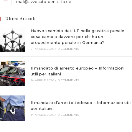
Opens
mail@avvocato-penalista.de
your
in
application
your
application
Ultimi Articoli
Nuovo scambio dati UE nella giustizia penale:
cosa cambia davvero per chi ha un
procedimento penale in Germania?
21 APRILE 2026
/
0 COMMENTS
Il mandato di arresto europeo – Informazioni
utili per italiani
14 APRILE 2026
/
0 COMMENTS
Il mandato d’arresto tedesco – Informazioni utili
per italiani
14 APRILE 2026
/
0 COMMENTS