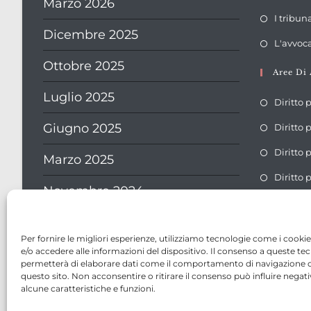
Marzo 2026
I tribun
Dicembre 2025
L'avvoca
Ottobre 2025
Aree Di 
Luglio 2025
Diritto 
Giugno 2025
Diritto
Diritto 
Marzo 2025
Diritto 
Novembre 2024
Settembre 2024
Per fornire le migliori esperienze, utilizziamo tecnologie come i cook
e/o accedere alle informazioni del dispositivo. Il consenso a queste tec
Agosto 2024
permetterà di elaborare dati come il comportamento di navigazione o
questo sito. Non acconsentire o ritirare il consenso può influire nega
Luglio 2024
alcune caratteristiche e funzioni.