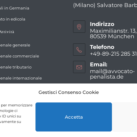
in
(Milano) Salvatore Bar
Opens
new
ali in Germania
a
in
tab
Opens
new
to in edicola
a
Indirizzo
in
tab
new
Maximilianstr. 13
Attività
a
80539 München
tab
new
penale generale
Telefono
tab
+49-89-215 285 3
 penale commerciale
Opens
Email:
penale tributario
in
mail@avvocato-
your
penalista.de
Opens
penale internazionale
in
application
your
Gestisci Consenso Cookie
applic
ie per memorizzare
nologie ci
 ID unici su
Accetta
tivamente su