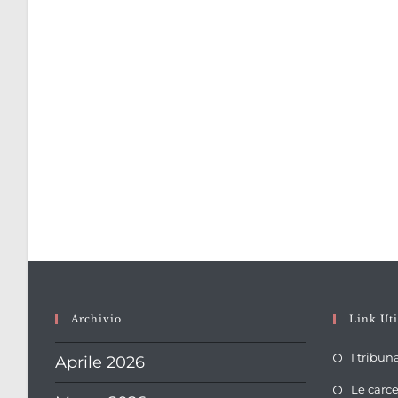
Archivio
Link Uti
I tribun
Aprile 2026
Le carce