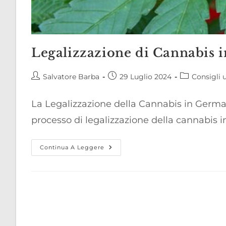
Legalizzazione di Cannabis 
Autore
Articolo
Categoria
Salvatore Barba
29 Luglio 2024
Consigli u
dell'articolo:
pubblicato:
dell'articolo:
La Legalizzazione della Cannabis in German
processo di legalizzazione della cannabis i
Legalizzazione
Continua A Leggere
Di
Cannabis
In
Germania