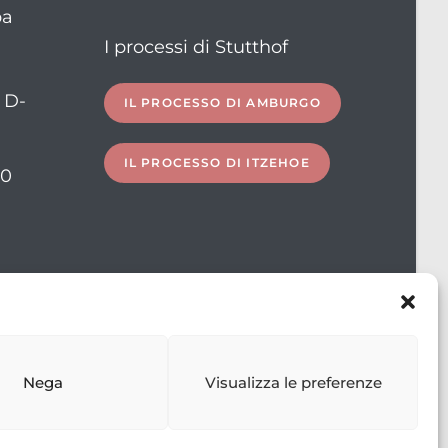
ba
I processi di Stutthof
, D-
IL PROCESSO DI AMBURGO
IL PROCESSO DI ITZEHOE
10
ation
Nega
Visualizza le preferenze