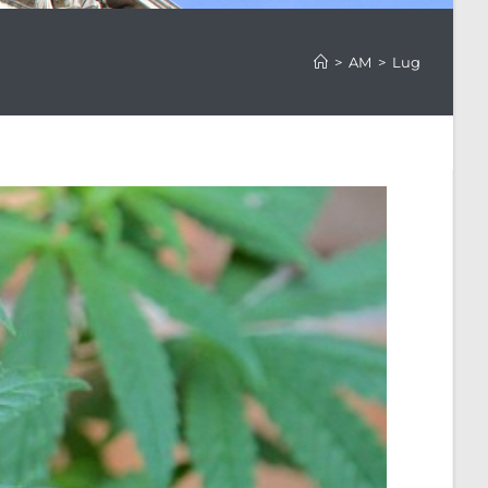
>
AM
>
Lug