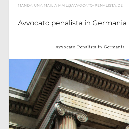
Salta
MANDA UNA MAIL A MAIL@AVVOCATO-PENALISTA.DE
al
contenuto
Avvocato penalista in Germania
Avvocato Penalista in Germania