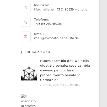
Indirizzo:
Maximilianstr. 13 D-80539 München
Telefono:
+49-89-215 285 310
Opens
Email:
in
Opens
mail@avvocato-penalista.de
your
in
application
your
application
Ultimi Articoli
Nuovo scambio dati UE nella
giustizia penale: cosa cambia
davvero per chi ha un
procedimento penale in
Germania?
21 APRILE 2026
/
0 COMMENTS