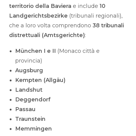
territorio della Baviera
e include
10
Landgerichtsbezirke
(tribunali regionali),
che a loro volta comprendono
38 tribunali
distrettuali (Amtsgerichte)
:
München I e II
(Monaco città e
provincia)
Augsburg
Kempten (Allgäu)
Landshut
Deggendorf
Passau
Traunstein
Memmingen