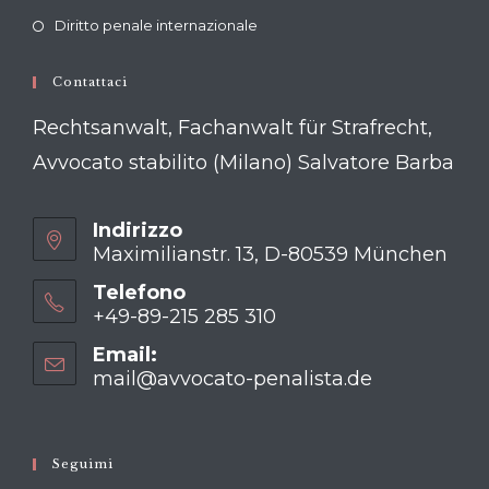
Diritto penale internazionale
Contattaci
Rechtsanwalt, Fachanwalt für Strafrecht,
Avvocato stabilito (Milano) Salvatore Barba
Indirizzo
Maximilianstr. 13, D-80539 München
Telefono
+49-89-215 285 310
Opens
Email:
in
mail@avvocato-penalista.de
Opens
your
in
your
application
application
Seguimi