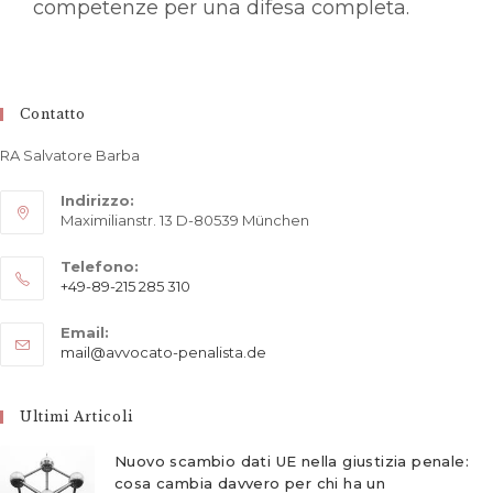
competenze per una difesa completa.
Contatto
RA Salvatore Barba
Indirizzo:
Maximilianstr. 13 D-80539 München
Telefono:
+49-89-215 285 310
Opens
Email:
in
Opens
mail@avvocato-penalista.de
your
in
application
your
application
Ultimi Articoli
Nuovo scambio dati UE nella giustizia penale:
cosa cambia davvero per chi ha un