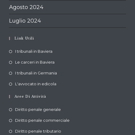
Agosto 2024
Luglio 2024
Link Utili
Opens
I tribunali in Baviera
in
Opens
Le carceri in Baviera
a
in
Opens
new
I tribunali in Germania
a
in
tab
Opens
new
L'avvocato in edicola
a
in
tab
new
Aree Di Attività
a
tab
new
Diritto penale generale
tab
Diritto penale commerciale
Diritto penale tributario