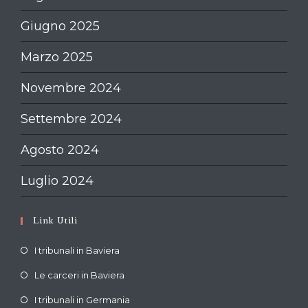
Giugno 2025
Marzo 2025
Novembre 2024
Settembre 2024
Agosto 2024
Luglio 2024
Link Utili
Opens
I tribunali in Baviera
in
Opens
Le carceri in Baviera
a
in
Opens
new
I tribunali in Germania
a