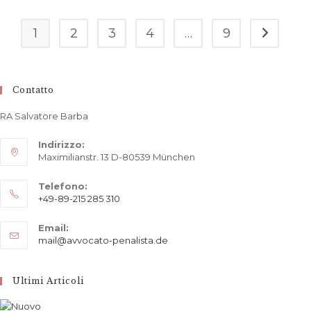
Informazioni
Utili
Per
1
2
3
4
…
9
Vai alla p
Italiani
Contatto
RA Salvatore Barba
Indirizzo:
Maximilianstr. 13 D-80539 München
Telefono:
+49-89-215 285 310
Opens
Email:
in
Opens
mail@avvocato-penalista.de
your
in
application
your
application
Ultimi Articoli