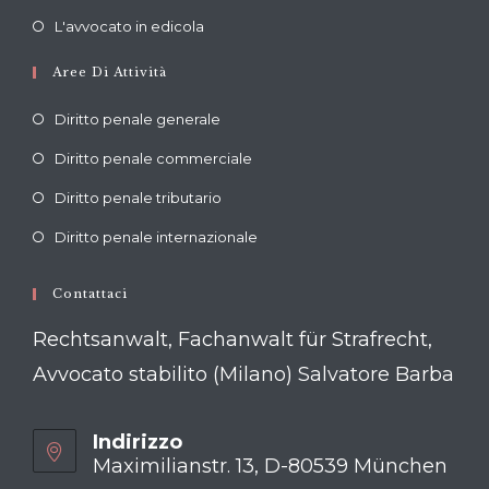
in
tab
Opens
new
L'avvocato in edicola
a
in
tab
new
Aree Di Attività
a
tab
new
Diritto penale generale
tab
Diritto penale commerciale
Diritto penale tributario
Diritto penale internazionale
Contattaci
Rechtsanwalt, Fachanwalt für Strafrecht,
Avvocato stabilito (Milano) Salvatore Barba
Indirizzo
Maximilianstr. 13, D-80539 München