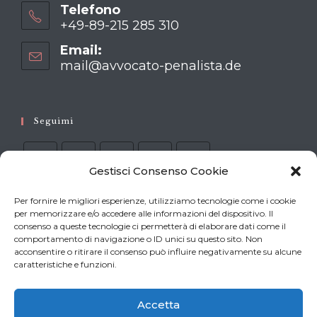
Telefono
+49-89-215 285 310
Opens
Email:
in
mail@avvocato-penalista.de
Opens
your
in
your
application
application
Seguimi
Gestisci Consenso Cookie
Per fornire le migliori esperienze, utilizziamo tecnologie come i cookie
per memorizzare e/o accedere alle informazioni del dispositivo. Il
I processi di Stutthof
consenso a queste tecnologie ci permetterà di elaborare dati come il
comportamento di navigazione o ID unici su questo sito. Non
acconsentire o ritirare il consenso può influire negativamente su alcune
IL PROCESSO DI AMBURGO
caratteristiche e funzioni.
IL PROCESSO DI ITZEHOE
Accetta