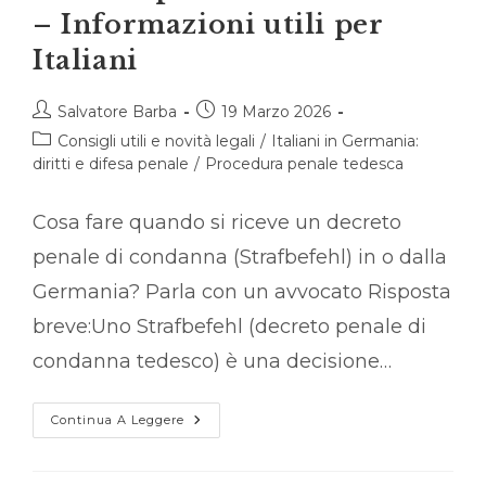
– Informazioni utili per
Italiani
Autore
Articolo
Salvatore Barba
19 Marzo 2026
dell'articolo:
pubblicato:
Categoria
Consigli utili e novità legali
/
Italiani in Germania:
dell'articolo:
diritti e difesa penale
/
Procedura penale tedesca
Cosa fare quando si riceve un decreto
penale di condanna (Strafbefehl) in o dalla
Germania? Parla con un avvocato Risposta
breve:Uno Strafbefehl (decreto penale di
condanna tedesco) è una decisione…
Decreto
Continua A Leggere
Penale
Di
Condanna
–