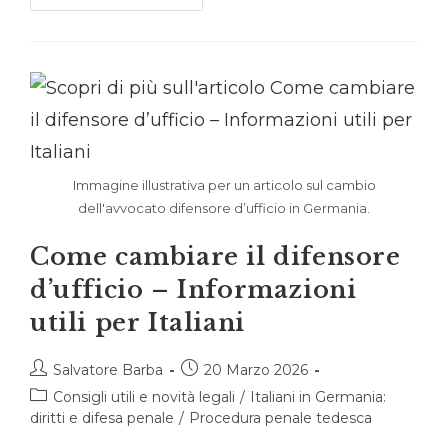
Mandato
D’arresto
Tedesco
–
Informazioni
Utili
Per
Italiani
Immagine illustrativa per un articolo sul cambio
dell'avvocato difensore d’ufficio in Germania.
Come cambiare il difensore
d’ufficio – Informazioni
utili per Italiani
Autore
Articolo
Salvatore Barba
20 Marzo 2026
dell'articolo:
pubblicato:
Categoria
Consigli utili e novità legali
/
Italiani in Germania:
dell'articolo:
diritti e difesa penale
/
Procedura penale tedesca