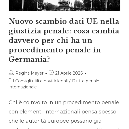
Nuovo scambio dati UE nella
giustizia penale: cosa cambia
davvero per chi ha un
procedimento penale in
Germania?
Autore
Articolo
Regina Mayer
21 Aprile 2026
dell'articolo:
pubblicato:
Categoria
Consigli utili e novità legali
/
Diritto penale
dell'articolo:
internazionale
Chi è coinvolto in un procedimento penale
con elementi internazionali pensa spesso
che le autorità europee possano già