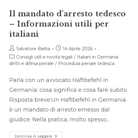
Il mandato d’arresto tedesco
– Informazioni utili per
italiani
Autore
Articolo
Salvatore Barba
14 Aprile 2026
dell'articolo:
pubblicato:
Categoria
Consigli utili e novità legali
/
Italiani in Germania:
dell'articolo:
diritti e difesa penale
/
Procedura penale tedesca
Parla con un avvocato Haftbefehl in
Germania: cosa significa e cosa fare subito
Risposta breve:Un Haftbefehl in Germania
è un mandato di arresto emesso dal
giudice. Nella pratica, molto spesso…
Il
Continua A Leggere