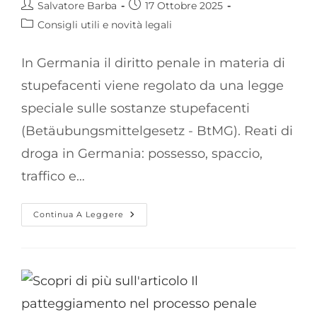
Autore
Articolo
Salvatore Barba
17 Ottobre 2025
dell'articolo:
pubblicato:
Categoria
Consigli utili e novità legali
dell'articolo:
In Germania il diritto penale in materia di
stupefacenti viene regolato da una legge
speciale sulle sostanze stupefacenti
(Betäubungsmittelgesetz - BtMG). Reati di
droga in Germania: possesso, spaccio,
traffico e…
Diritto
Continua A Leggere
Penale
Tedesco
In
Materia
Di
Stupefacenti