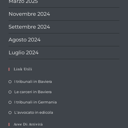
Marzo 2025
Novembre 2024
Settembre 2024
Agosto 2024
Luglio 2024
Link Utili
Opens
I tribunali in Baviera
in
Opens
Le carceri in Baviera
a
in
Opens
new
I tribunali in Germania
a
in
tab
Opens
new
L'avvocato in edicola
a
in
tab
new
Aree Di Attività
a