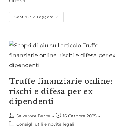
difesa…
Il
Continua A Leggere
Patteggiamento
Nel
Processo
Penale
Tedesco
–
Difesa
E
Vantaggi
Truffe finanziarie online:
rischi e difesa per ex
dipendenti
Autore
Articolo
Salvatore Barba
16 Ottobre 2025
dell'articolo:
pubblicato:
Categoria
Consigli utili e novità legali
dell'articolo: