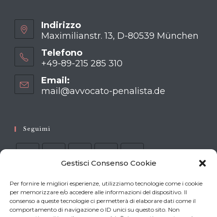
Indirizzo
Maximilianstr. 13, D-80539 München
Telefono
+49-89-215 285 310
Opens
Email:
in
mail@avvocato-penalista.de
Opens
your
in
your
application
application
Seguimi
Gestisci Consenso Cookie
Per fornire le migliori esperienze, utilizziamo tecnologie come i cookie
per memorizzare e/o accedere alle informazioni del dispositivo. Il
I processi di Stutthof
consenso a queste tecnologie ci permetterà di elaborare dati come il
comportamento di navigazione o ID unici su questo sito. Non