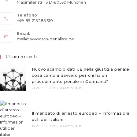
Maximilianstr. 13 D-80539 München
Telefono:
+49-89-215 285 310
Opens
Email:
in
Opens
mail@avvocato-penalista.de
your
in
application
your
application
Ultimi Articoli
Nuovo scambio dati UE nella giustizia penale:
cosa cambia davvero per chi ha un
procedimento penale in Germania?
21 APRILE 2026
/
0 COMMENTS
Il mandato di arresto europeo – Informazioni
utili per italiani
14 APRILE 2026
/
0 COMMENTS