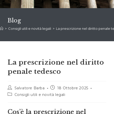
Blog
>
Consigli utili e novità legali
>
La prescrizione nel diritto penale 
La prescrizione nel diritto
penale tedesco
Autore
Articolo
Salvatore Barba
18 Ottobre 2025
dell'articolo:
pubblicato:
Categoria
Consigli utili e novità legali
dell'articolo:
Cos’è la prescrizione nel