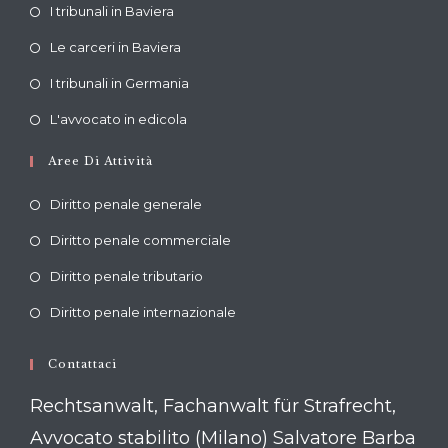
Opens
I tribunali in Baviera
in
Opens
Le carceri in Baviera
a
in
Opens
new
I tribunali in Germania
a
in
tab
Opens
new
L'avvocato in edicola
a
in
tab
new
Aree Di Attività
a
tab
new
Diritto penale generale
tab
Diritto penale commerciale
Diritto penale tributario
Diritto penale internazionale
Contattaci
Rechtsanwalt, Fachanwalt für Strafrecht,
Avvocato stabilito (Milano) Salvatore Barba