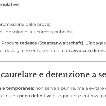
umulative
:
promissione delle prove;
ll’indagine o la sicurezza pubblica.
a
Procura tedesca (Staatsanwaltschaft)
. L’indaga
ui deve già essere assistito da un
avvocato difens
 cautelare e detenzione a 
va e temporanea
: non serve a punire, ma a evitare 
ce, è una
pena definitiva
e segue una sentenza pas