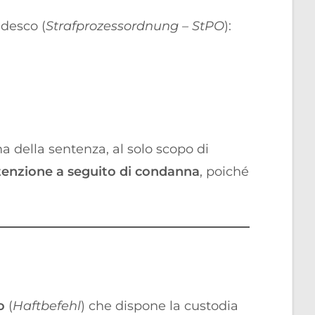
edesco (
Strafprozessordnung – StPO
):
a della sentenza, al solo scopo di
tenzione a seguito di condanna
, poiché
o
(
Haftbefehl
) che dispone la custodia