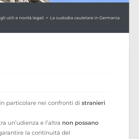
gli utili e novità legali
>
La custodia cautelare in Germania
in particolare nei confronti di
stranieri
ra un’udienza e l’altra
non possano
arantire la continuità del