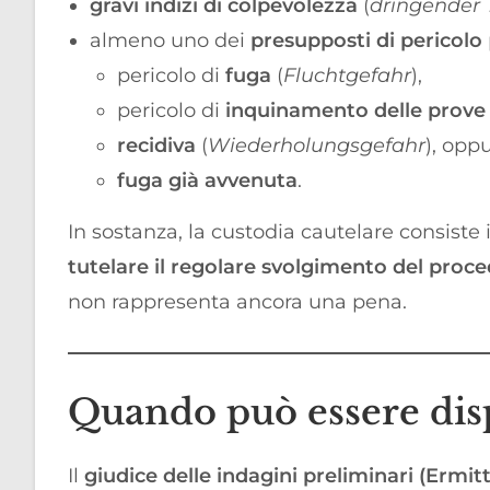
gravi indizi di colpevolezza
(
dringender 
almeno uno dei
presupposti di pericolo
pericolo di
fuga
(
Fluchtgefahr
),
pericolo di
inquinamento delle prove
recidiva
(
Wiederholungsgefahr
), opp
fuga già avvenuta
.
In sostanza, la custodia cautelare consiste
tutelare il regolare svolgimento del pro
non rappresenta ancora una pena.
Quando può essere disp
Il
giudice delle indagini preliminari (Ermit