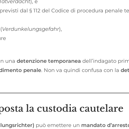
Tatverdacht
), e
previsti dal § 112 del Codice di procedura penale t
(
Verdunkelungsgefahr
),
ure
 in una
detenzione temporanea
dell’indagato prim
cedimento penale
. Non va quindi confusa con la
de
osta la custodia cautelare
tlungsrichter)
può emettere un
mandato d’arrest