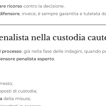
re ricorso
contro la decisione.
difensore
, invece, è sempre garantita e tutelata dal
enalista nella custodia caut
l processo
: già nella fase delle indagini, quando
fensore penalista esperto
.
rresto;
pposti di custodia;
ca
della misura;