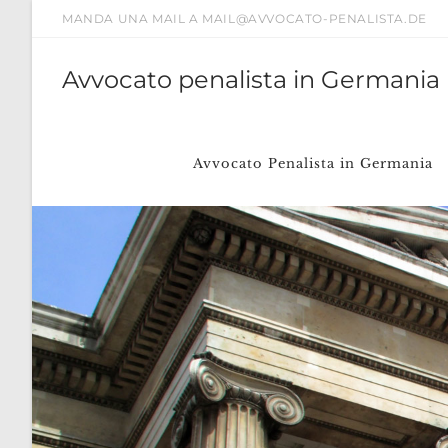
Salta
MANDA UNA MAIL A MAIL@AVVOCATO-PENALISTA.DE
al
contenuto
Avvocato penalista in Germania
Avvocato Penalista in Germania