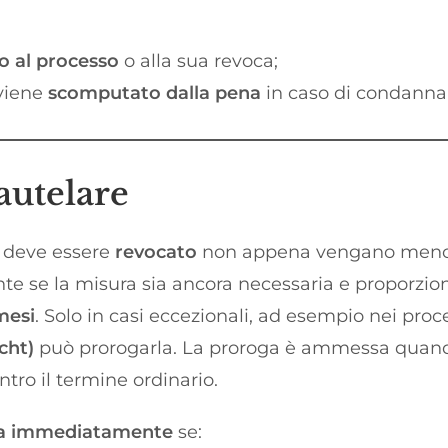
no al processo
o alla sua revoca;
 viene
scomputato dalla pena
in caso di condanna
autelare
o deve essere
revocato
non appena vengano meno i p
te se la misura sia ancora necessaria e proporzion
mesi
. Solo in casi eccezionali, ad esempio nei pr
cht)
può prorogarla. La proroga è ammessa quando 
tro il termine ordinario.
ta immediatamente
se: