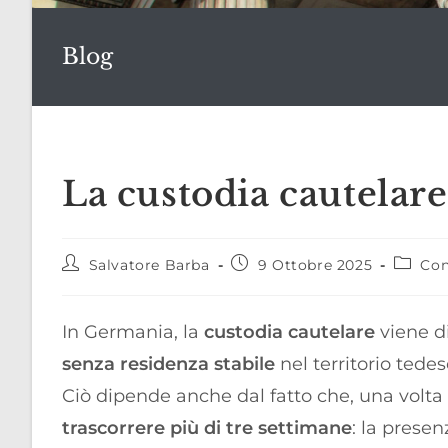
Blog
La custodia cautelar
Autore
Articolo
Catego
Salvatore Barba
9 Ottobre 2025
Con
dell'articolo:
pubblicato:
dell'art
In Germania, la
custodia cautelare
viene di
senza residenza stabile
nel territorio tedes
Ciò dipende anche dal fatto che, una volta 
trascorrere più di tre settimane
: la prese