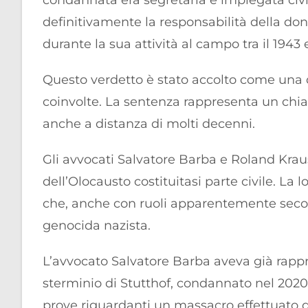
condannata era segretaria e impiegata civi
definitivamente la responsabilità della don
durante la sua attività al campo tra il 194
Questo verdetto è stato accolto come una de
coinvolte. La sentenza rappresenta un chiar
anche a distanza di molti decenni.
Gli avvocati Salvatore Barba e Roland Kra
dell’Olocausto costituitasi parte civile. La 
che, anche con ruoli apparentemente seco
genocida nazista.
L’avvocato Salvatore Barba aveva già rappr
sterminio di Stutthof, condannato nel 202
prove riguardanti un massacro effettuato d