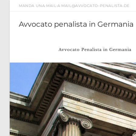
Salta
MANDA UNA MAIL A MAIL@AVVOCATO-PENALISTA.DE
al
contenuto
Avvocato penalista in Germania
Avvocato Penalista in Germania