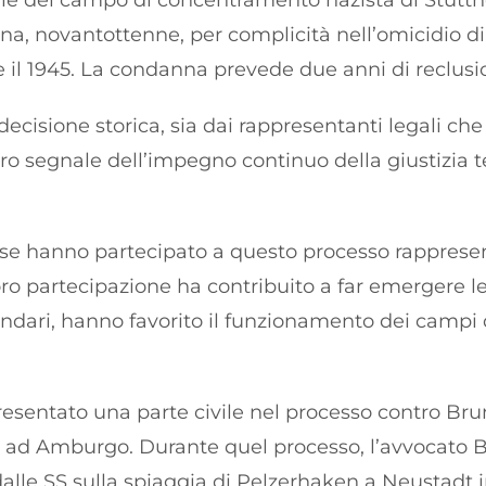
le del campo di concentramento nazista di Stutth
na, novantottenne, per complicità nell’omicidio di 
3 e il 1945. La condanna prevede due anni di reclusi
cisione storica, sia dai rappresentanti legali che
o segnale dell’impegno continuo della giustizia te
use hanno partecipato a questo processo rappres
loro partecipazione ha contribuito a far emergere le
ndari, hanno favorito il funzionamento dei campi
esentato una parte civile nel processo contro Bru
0 ad Amburgo. Durante quel processo, l’avvocato B
alle SS sulla spiaggia di Pelzerhaken a Neustadt i