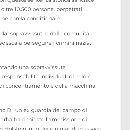
of. Questa sentenza storica sancisce
oltre 10.500 persone, perpetrati
one con la condizionale.
 dai sopravvissuti e dalle comunità
desca a perseguire i crimini nazisti,
entando una sopravvissuta
 responsabilità individuali di coloro
 di concentramento e della macchina
no D., un ex guardia del campo di
arba ha richiesto l’ammissione di
n Holstein, uno dei più grandi massacri