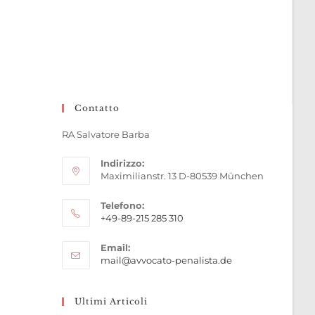
Contatto
RA Salvatore Barba
Indirizzo:
Maximilianstr. 13 D-80539 München
Telefono:
+49-89-215 285 310
Opens
Email:
in
Opens
mail@avvocato-penalista.de
your
in
application
your
application
Ultimi Articoli