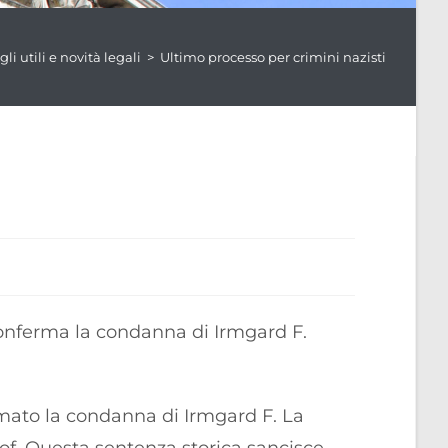
li utili e novità legali
>
Ultimo processo per crimini nazisti
 conferma la condanna di Irmgard F.
mato la condanna di Irmgard F. La