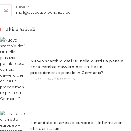
Opens
Email:
in
Opens
mail@avvocato-penalista.de
your
in
application
your
application
Ultimi Articoli
Nuovo scambio dati UE nella giustizia penale:
cosa cambia davvero per chi ha un
procedimento penale in Germania?
21 APRILE 2026
/
0 COMMENTS
Il mandato di arresto europeo – Informazioni
utili per italiani