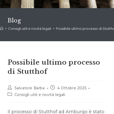
Blog
>
Consigli utili e novità legali
>
Possibile ultimo processo di Stutth
Possibile ultimo processo
di Stutthof
Autore
Articolo
Salvatore Barba
4 Ottobre 2025
dell'articolo:
pubblicato:
Categoria
Consigli utili e novità legali
dell'articolo:
Il processo di Stutthof ad Amburgo è stato