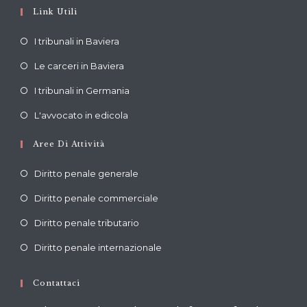
Link Utili
Opens
I tribunali in Baviera
in
Opens
Le carceri in Baviera
a
in
Opens
new
I tribunali in Germania
a
in
tab
Opens
new
L'avvocato in edicola
a
in
tab
new
Aree Di Attività
a
tab
new
Diritto penale generale
tab
Diritto penale commerciale
Diritto penale tributario
Diritto penale internazionale
Contattaci