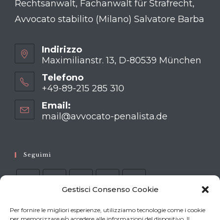
Rechtsanwalt, Fachanwalt für Strafrecht,
Avvocato stabilito (Milano) Salvatore Barba
Indirizzo
Maximilianstr. 13, D-80539 München
Telefono
+49-89-215 285 310
Opens
Email:
in
mail@avvocato-penalista.de
Opens
your
in
your
application
application
Seguimi
Gestisci Consenso Cookie
Per fornire le migliori esperienze, utilizziamo tecnologie come i cookie
per memorizzare e/o accedere alle informazioni del dispositivo. Il