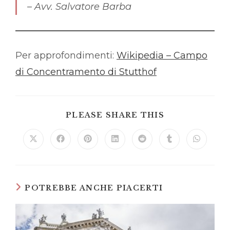
–
Avv. Salvatore Barba
Per approfondimenti:
Wikipedia – Campo
di Concentramento di Stutthof
SHARE
PLEASE SHARE THIS
THIS
CONTENT
Opens
Opens
Opens
Opens
Opens
Opens
Opens
in
in
in
in
in
in
in
a
a
a
a
a
a
a
new
new
new
new
new
new
new
window
window
window
window
window
window
window
POTREBBE ANCHE PIACERTI