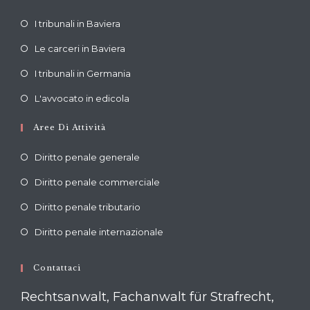
Opens
I tribunali in Baviera
in
Opens
Le carceri in Baviera
a
in
Opens
new
I tribunali in Germania
a
in
tab
Opens
new
L'avvocato in edicola
a
in
tab
new
Aree Di Attività
a
tab
new
Diritto penale generale
tab
Diritto penale commerciale
Diritto penale tributario
Diritto penale internazionale
Contattaci
Rechtsanwalt, Fachanwalt für Strafrecht,