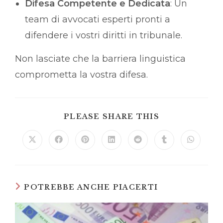
Difesa Competente e Dedicata
: Un
team di avvocati esperti pronti a
difendere i vostri diritti in tribunale.
Non lasciate che la barriera linguistica
comprometta la vostra difesa.
SHARE
PLEASE SHARE THIS
THIS
CONTENT
Opens
Opens
Opens
Opens
Opens
Opens
Opens
in
in
in
in
in
in
in
a
a
a
a
a
a
a
new
new
new
new
new
new
new
window
window
window
window
window
window
window
POTREBBE ANCHE PIACERTI