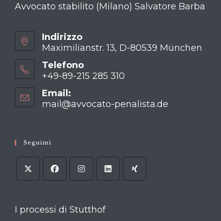
Avvocato stabilito (Milano) Salvatore Barba
Indirizzo
Maximilianstr. 13, D-80539 München
Telefono
+49-89-215 285 310
Opens
Email:
in
mail@avvocato-penalista.de
Opens
your
in
your
application
application
Seguimi
I processi di Stutthof