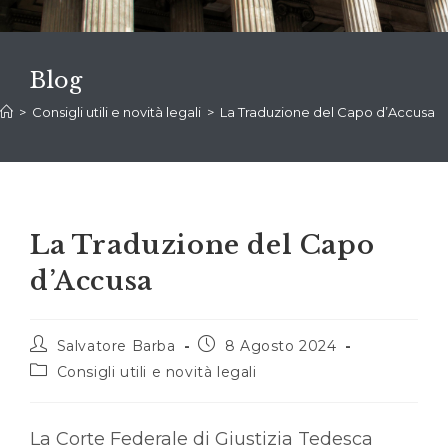
Blog
>
Consigli utili e novità legali
>
La Traduzione del Capo d’Accusa
La Traduzione del Capo
d’Accusa
Autore
Articolo
Salvatore Barba
8 Agosto 2024
dell'articolo:
pubblicato:
Categoria
Consigli utili e novità legali
dell'articolo:
La Corte Federale di Giustizia Tedesca