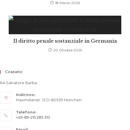
18 Marzo 2026
Il diritto penale sostanziale in Germania
20 Ottobre 2025
Contatto
RA Salvatore Barba
Indirizzo:
Maximilianstr. 13 D-80539 München
Telefono:
+49-89-215 285 310
Opens
Email: