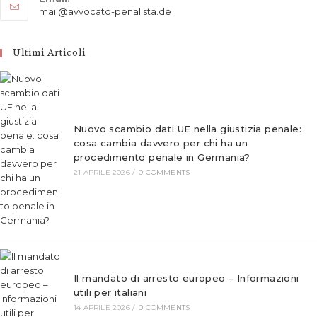
in
Opens
mail@avvocato-penalista.de
your
in
application
your
application
Ultimi Articoli
Nuovo scambio dati UE nella giustizia penale:
cosa cambia davvero per chi ha un
procedimento penale in Germania?
21 APRILE 2026
/
0 COMMENTS
Il mandato di arresto europeo – Informazioni
utili per italiani
14 APRILE 2026
/
0 COMMENTS