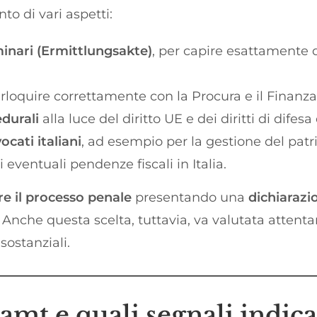
to di vari aspetti:
iminari (Ermittlungsakte)
, per capire esattamente d
terloquire correttamente con la Procura e il Finanz
edurali
alla luce del diritto UE e dei diritti di difesa
cati italiani
, ad esempio per la gestione del patr
 eventuali pendenze fiscali in Italia.
re il processo penale
presentando una
dichiarazi
 Anche questa scelta, tuttavia, va valutata atten
sostanziali.
amt e quali segnali indic