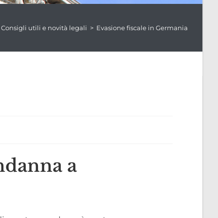
Consigli utili e novità legali
>
Evasione fiscale in Germania
ondanna a