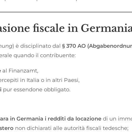
asione fiscale in Germani
ehung
) è disciplinato dal
§ 370 AO (Abgabenordnu
erale quando il contribuente:
e
al Finanzamt,
cepiti in Italia o in altri Paesi,
i
pur essendone obbligato.
ara in Germania i redditi da locazione
di un immob
estero
non dichiarati alle autorità fiscali tedesche;