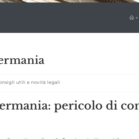
>
Germania
oria
nsigli utili e novità legali
rticolo:
Germania: pericolo di c