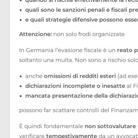
quando si rischia effettivamente la rec
quali sono le sanzioni penali e fiscali pr
e quali strategie difensive possono ess
Attenzione:
non solo frodi organizzate
In Germania l’evasione fiscale è un
reato 
soltanto una multa. Non sono a rischio solo 
anche
omissioni di redditi esteri
(ad esem
dichiarazioni incomplete o inesatte
al F
mancata presentazione della dichiarazio
possono far scattare controlli del Finanzam
È quindi fondamentale
non sottovalutare
verificare
tempestivamente
da un avvocato