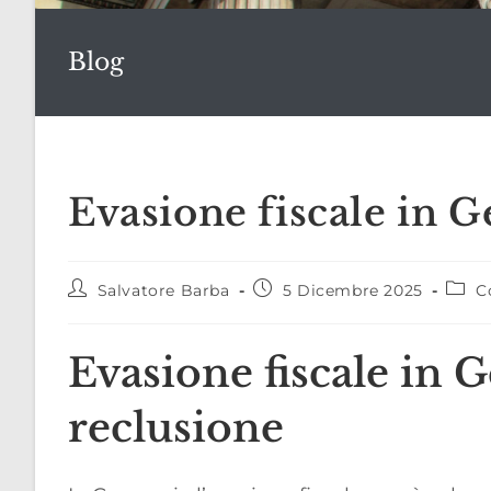
Blog
Evasione fiscale in 
Autore
Articolo
Categ
Salvatore Barba
5 Dicembre 2025
Co
dell'articolo:
pubblicato:
dell'a
Evasione fiscale in 
reclusione