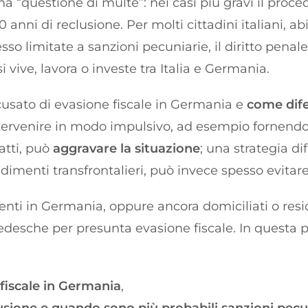
na “questione di multe”: nei casi più gravi il pro
0 anni di reclusione. Per molti cittadini italiani, ab
so limitate a sanzioni pecuniarie, il diritto penal
i vive, lavora o investe tra Italia e Germania.
ccusato di evasione fiscale in Germania e
come dif
 Intervenire in modo impulsivo, ad esempio fornen
atti, può
aggravare la situazione
; una strategia dif
dimenti transfrontalieri, può invece spesso evit
nti in Germania, oppure ancora domiciliati o residen
tedesche per presunta evasione fiscale. In questa
 fiscale in Germania
,