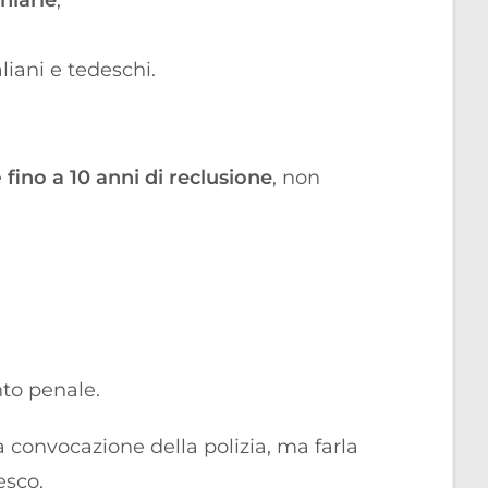
niarie
,
liani e tedeschi.
e
fino a 10 anni di reclusione
, non
nto penale.
a convocazione della polizia, ma farla
esco.