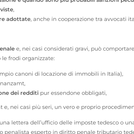
lusione e quando sono più probabili sanzioni pecu
eviste
,
ere adottate
, anche in cooperazione tra avvocati ita
penale
e, nei casi considerati gravi, può comportar
le frodi organizzate:
pio canoni di locazione di immobili in Italia),
inanzamt,
ne dei redditi
pur essendone obbligati,
t e, nei casi più seri, un vero e proprio procedime
una lettera dell’ufficio delle imposte tedesco o un
 penalista esperto in diritto penale tributario ted