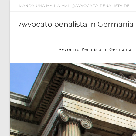
Salta
MANDA UNA MAIL A MAIL@AVVOCATO-PENALISTA.DE
al
contenuto
Avvocato penalista in Germania
Avvocato Penalista in Germania