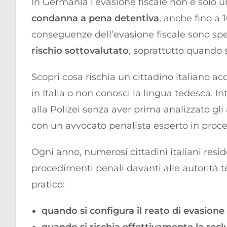
In Germania l’evasione fiscale non è solo u
condanna a pena detentiva
, anche fino a 1
conseguenze dell’evasione fiscale sono spes
rischio sottovalutato
, soprattutto quando s
Scopri cosa rischia un cittadino italiano a
in Italia o non conosci la lingua tedesca.
alla Polizei senza aver prima analizzato gli 
con un avvocato penalista esperto in proce
Ogni anno, numerosi cittadini italiani reside
procedimenti penali davanti alle autorità 
pratico:
quando si configura il reato di evasione