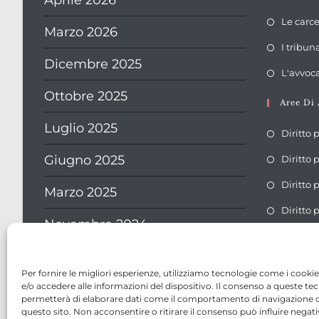
Aprile 2026
Le carce
Marzo 2026
I tribun
Dicembre 2025
L'avvoca
Ottobre 2025
Aree Di 
Luglio 2025
Diritto 
Giugno 2025
Diritto
Diritto 
Marzo 2025
Diritto 
Novembre 2024
Settembre 2024
Per fornire le migliori esperienze, utilizziamo tecnologie come i cook
e/o accedere alle informazioni del dispositivo. Il consenso a queste tec
Agosto 2024
permetterà di elaborare dati come il comportamento di navigazione o
questo sito. Non acconsentire o ritirare il consenso può influire nega