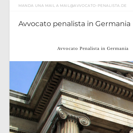
Salta
MANDA UNA MAIL A MAIL@AVVOCATO-PENALISTA.DE
al
contenuto
Avvocato penalista in Germania
Avvocato Penalista in Germania