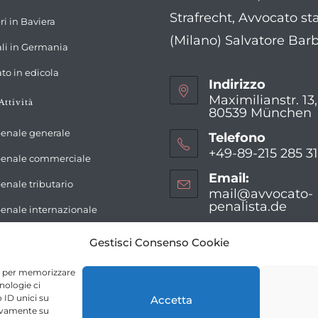
in
Strafrecht, Avvocato sta
Opens
ri in Baviera
a
in
(Milano) Salvatore Bar
Opens
new
ali in Germania
a
in
tab
Opens
new
to in edicola
a
Indirizzo
in
tab
new
Maximilianstr. 13
Attività
a
80539 München
tab
new
penale generale
Telefono
tab
+49-89-215 285 3
 penale commerciale
Opens
Email:
penale tributario
in
mail@avvocato-
your
penalista.de
Opens
penale internazionale
in
application
your
Gestisci Consenso Cookie
applic
ie per memorizzare
nologie ci
 ID unici su
Accetta
tivamente su