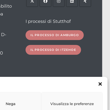
bilito
ba
I processi di Stutthof
, D-
IL PROCESSO DI AMBURGO
IL PROCESSO DI ITZEHOE
10
ation
Nega
Visualizza le preferenze