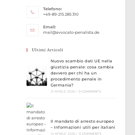
Telefono:
+49-89-215 285 310
Opens
Email:
in
Opens
mail@avvocato-penalista.de
your
in
application
your
application
Ultimi Articoli
Nuovo scambio dati UE nella
giustizia penale: cosa cambia
davvero per chi ha un
procedimento penale in
Germania?
21 APRILE 2026
/
0 COMMENTS
Il mandato di arresto europeo
– Informazioni utili per italiani
14 APRILE 2026
/
0 COMMENTS