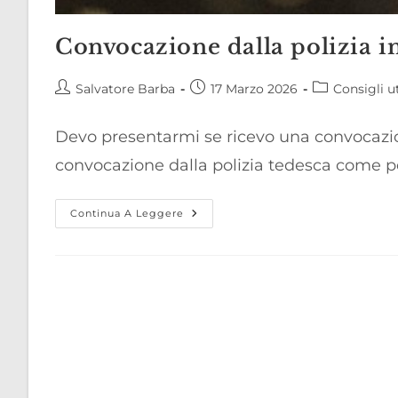
Convocazione dalla polizia in
Autore
Articolo
Categoria
Salvatore Barba
17 Marzo 2026
Consigli ut
dell'articolo:
pubblicato:
dell'articolo:
Devo presentarmi se ricevo una convocazio
convocazione dalla polizia tedesca come pe
Convocazione
Continua A Leggere
Dalla
Polizia
In
Germania
–
Informazioni
Utili
Per
Italiani