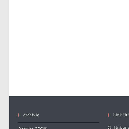
Archivio
Link Uti
I tribun